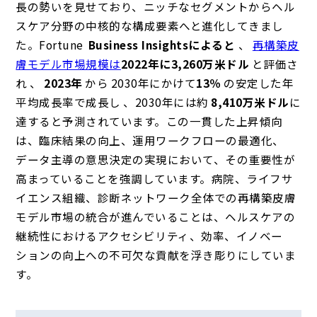
長の勢いを見せており、ニッチなセグメントからヘル
スケア分野の中核的な構成要素へと進化してきまし
た。Fortune
Business Insights
によると
、
再構築皮
膚モデル市場規模は
2022年に3,260万米ドル
と評価さ
れ 、
2023年
から 2030年にかけて
13％
の安定した年
平均成長率で成長し
、2030年には約
8,410万米ドル
に
達すると予測されています。この一貫した上昇傾向
は、臨床結果の向上、運用ワークフローの最適化、
データ主導の意思決定の実現において、その重要性が
高まっていることを強調しています。病院、ライフサ
イエンス組織、診断ネットワーク全体での再構築皮膚
モデル市場の統合が進んでいることは、ヘルスケアの
継続性におけるアクセシビリティ、効率、イノベー
ションの向上への不可欠な貢献を浮き彫りにしていま
す。